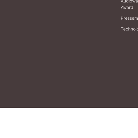
Audiowa
Award
Pressema
Technol