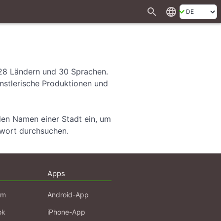
search
language
 28 Ländern und 30 Sprachen.
ünstlerische Produktionen und
den Namen einer Stadt ein, um
hwort durchsuchen.
Apps
am
Android-App
ok
iPhone-App