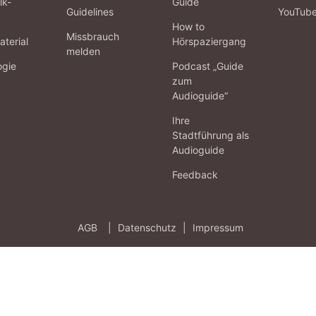
lk-
Guide
Guidelines
YouTub
How to
Missbrauch
terial
Hörspaziergang
melden
ogie
Podcast „Guide
zum
Audioguide“
Ihre
Stadtführung als
Audioguide
Feedback
AGB
|
Datenschutz
|
Impressum