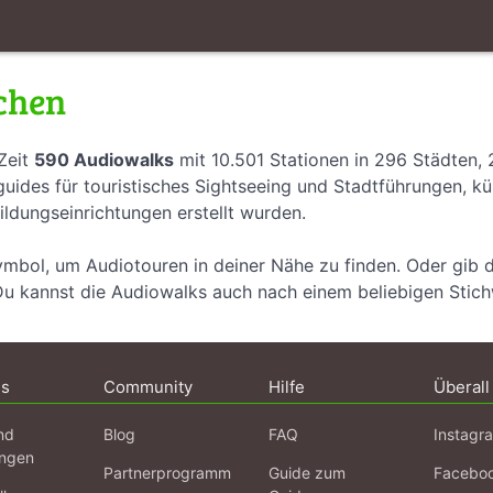
chen
Zeit
590 Audiowalks
mit 10.501 Stationen in 296 Städten,
uides für touristisches Sightseeing und Stadtführungen, k
ildungseinrichtungen erstellt wurden.
ymbol, um Audiotouren in deiner Nähe zu finden. Oder gib 
Du kannst die Audiowalks auch nach einem beliebigen Stic
ns
Community
Hilfe
Überall
nd
Blog
FAQ
Instagr
ngen
Partnerprogramm
Guide zum
Facebo