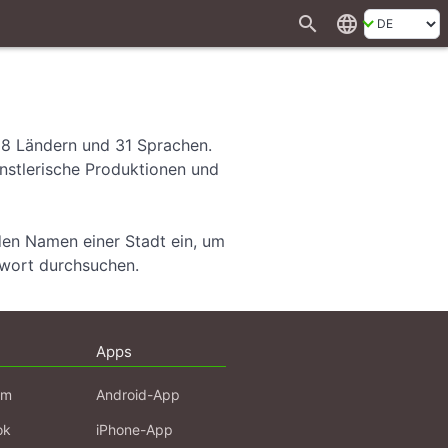
search
language
28 Ländern und 31 Sprachen.
ünstlerische Produktionen und
den Namen einer Stadt ein, um
hwort durchsuchen.
Apps
am
Android-App
ok
iPhone-App