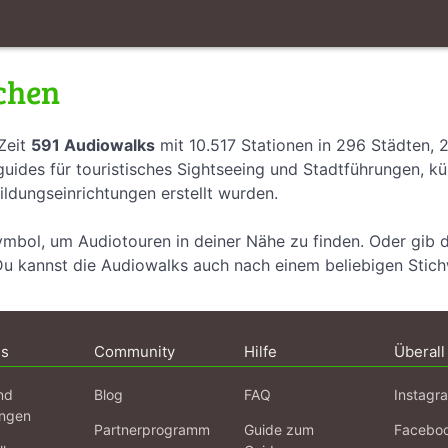
chen
Zeit
591 Audiowalks
mit 10.517 Stationen in 296 Städten, 
uides für touristisches Sightseeing und Stadtführungen, k
ildungseinrichtungen erstellt wurden.
ymbol, um Audiotouren in deiner Nähe zu finden. Oder gib 
Du kannst die Audiowalks auch nach einem beliebigen Stic
ns
Community
Hilfe
Überall
nd
Blog
FAQ
Instagr
ngen
Partnerprogramm
Guide zum
Facebo