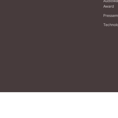
Audiowa
Award
Pressema
Technol