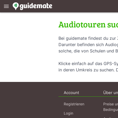
menu
Audiotouren su
Bei guidemate findest du zur 
Darunter befinden sich Audiog
solche, die von Schulen und B
Klicke einfach auf das GPS-S
in deren Umkreis zu suchen. 
Account
Über u
Registrieren
Preise u
Bedingu
Login