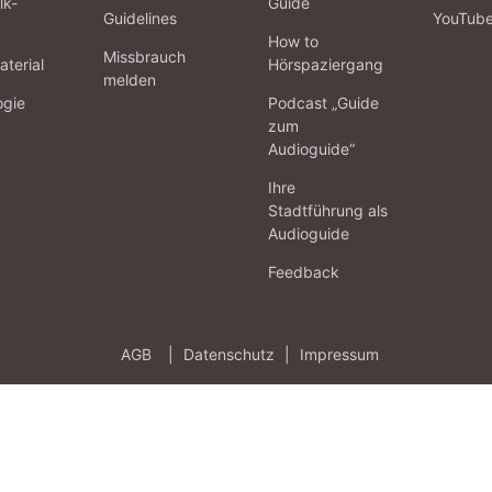
lk-
Guide
Guidelines
YouTub
How to
Missbrauch
terial
Hörspaziergang
melden
ogie
Podcast „Guide
zum
Audioguide“
Ihre
Stadtführung als
Audioguide
Feedback
AGB
|
Datenschutz
|
Impressum