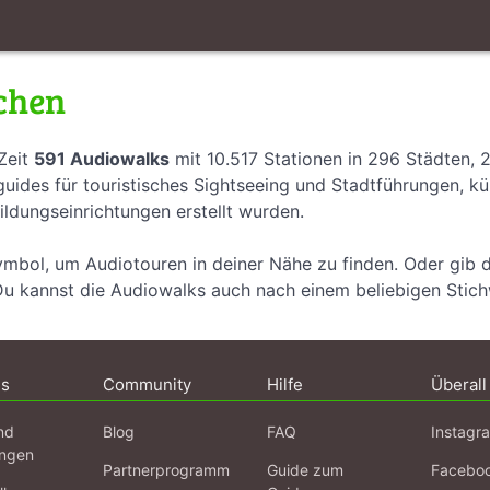
chen
Zeit
591 Audiowalks
mit 10.517 Stationen in 296 Städten, 
uides für touristisches Sightseeing und Stadtführungen, k
ildungseinrichtungen erstellt wurden.
ymbol, um Audiotouren in deiner Nähe zu finden. Oder gib 
Du kannst die Audiowalks auch nach einem beliebigen Stic
ns
Community
Hilfe
Überall
nd
Blog
FAQ
Instagr
ngen
Partnerprogramm
Guide zum
Facebo