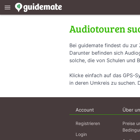
menu
Audiotouren su
Bei guidemate findest du zur 
Darunter befinden sich Audiog
solche, die von Schulen und B
Klicke einfach auf das GPS-S
in deren Umkreis zu suchen. 
Account
Über u
Registrieren
Preise u
Bedingu
Login