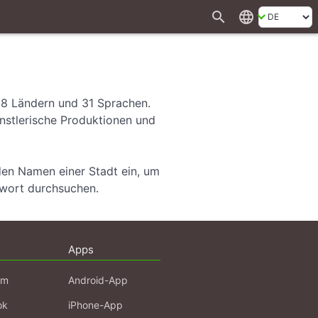
search
language
28 Ländern und 31 Sprachen.
ünstlerische Produktionen und
den Namen einer Stadt ein, um
hwort durchsuchen.
Apps
am
Android-App
ok
iPhone-App