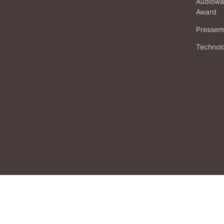
Audiowa
Award
Pressema
Technol