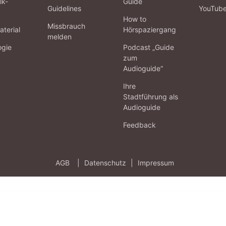
lk-
Guide
Guidelines
YouTub
How to
Missbrauch
terial
Hörspaziergang
melden
ogie
Podcast „Guide
zum
Audioguide“
Ihre
Stadtführung als
Audioguide
Feedback
AGB
|
Datenschutz
|
Impressum