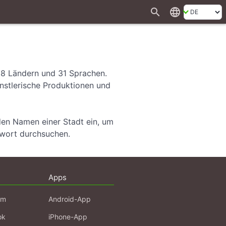
search
language
28 Ländern und 31 Sprachen.
ünstlerische Produktionen und
den Namen einer Stadt ein, um
hwort durchsuchen.
Apps
am
Android-App
ok
iPhone-App