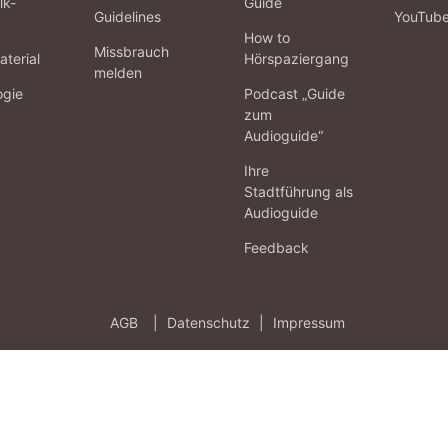
lk-
Guide
Guidelines
YouTub
How to
Missbrauch
terial
Hörspaziergang
melden
ogie
Podcast „Guide
zum
Audioguide“
Ihre
Stadtführung als
Audioguide
Feedback
AGB
|
Datenschutz
|
Impressum