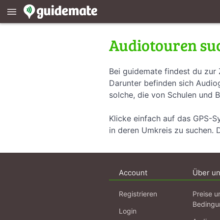
menu
Audiotouren su
Bei guidemate findest du zur 
Darunter befinden sich Audiog
solche, die von Schulen und B
Klicke einfach auf das GPS-S
in deren Umkreis zu suchen. 
Account
Über u
Registrieren
Preise u
Bedingu
Login