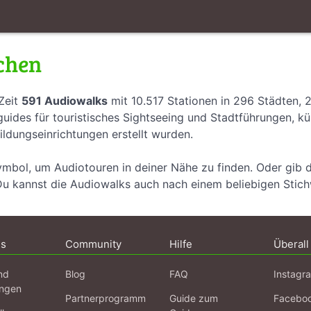
chen
Zeit
591 Audiowalks
mit 10.517 Stationen in 296 Städten, 
uides für touristisches Sightseeing und Stadtführungen, k
ildungseinrichtungen erstellt wurden.
ymbol, um Audiotouren in deiner Nähe zu finden. Oder gib 
Du kannst die Audiowalks auch nach einem beliebigen Stic
ns
Community
Hilfe
Überall
nd
Blog
FAQ
Instagr
ngen
Partnerprogramm
Guide zum
Facebo