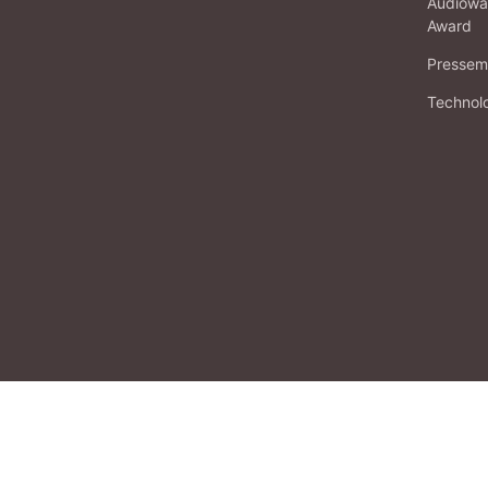
Audiowa
Award
Pressema
Technol