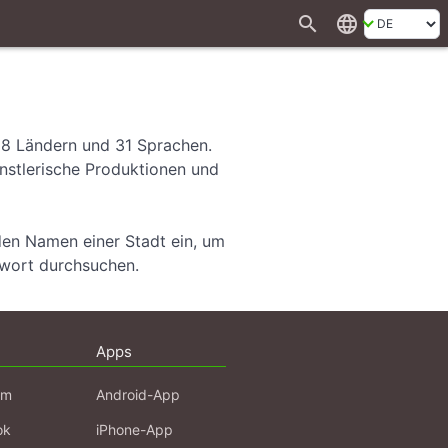
search
language
28 Ländern und 31 Sprachen.
ünstlerische Produktionen und
den Namen einer Stadt ein, um
hwort durchsuchen.
Apps
am
Android-App
ok
iPhone-App