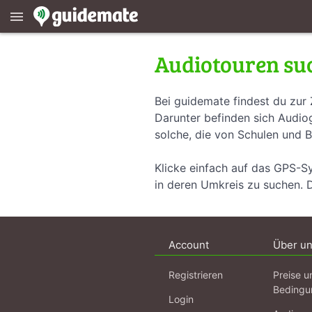
menu
Audiotouren su
Bei guidemate findest du zur 
Darunter befinden sich Audiog
solche, die von Schulen und B
Klicke einfach auf das GPS-S
in deren Umkreis zu suchen. 
Account
Über u
Registrieren
Preise u
Bedingu
Login