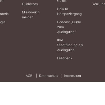
lk-
Guide
Guidelines
YouTub
How to
Missbrauch
terial
Hörspaziergang
melden
ogie
Podcast „Guide
zum
Audioguide“
Ihre
Stadtführung als
Audioguide
Feedback
AGB
|
Datenschutz
|
Impressum