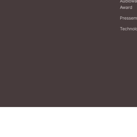
Audiowa
Award
Pressema
Technol