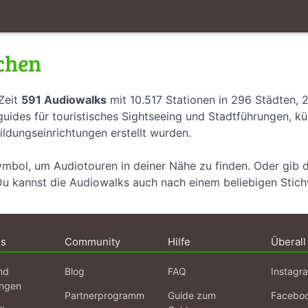
chen
Zeit
591 Audiowalks
mit 10.517 Stationen in 296 Städten, 
uides für touristisches Sightseeing und Stadtführungen, k
ildungseinrichtungen erstellt wurden.
ymbol, um Audiotouren in deiner Nähe zu finden. Oder gib 
Du kannst die Audiowalks auch nach einem beliebigen Stic
ns
Community
Hilfe
Überall
nd
Blog
FAQ
Instagr
ngen
Partnerprogramm
Guide zum
Facebo