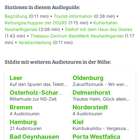
Stationen in diesem Audioguide:
Begrüßung
(0:11 min) •
Tourist-Information
(0:38 min) •
Rettungsschuppen der DGzRS
(1:15 min) •
Kutterhafen
Neuharlingersiel
(3:06 min) •
Sielhof mit dem Haus des Gastes
(1:43 min) •
Thalasso-Zentrum BadeWerk Neuharlingersiel
(1:17
min) •
Verabschiedung
(0:11 min)
Städte mit weiteren Audiotouren in der Nähe:
Leer
Oldenburg
Auf den Spuren des Teletta-Groß-Gymnasiums und seiner Namensgeberin
Zukunftsmusik - Wir werden uns erinnert haben.
Delmenhorst
Osterholz-Scharmbeck
Ritterhude zur NS-Zeit
Trautes Heim, Glück allein - interaktiver Audiowalk zum Einfamilienhaus von Katrin Bretschneider &Company
Bremen
Norderstedt
4 Audiotouren
4 Audiotouren
Hamburg
Kiel
21 Audiotouren
Kumbukumbu - Vergessenen Stimmen auf der Spur
Bad Oeynhausen
Porta Westfalica