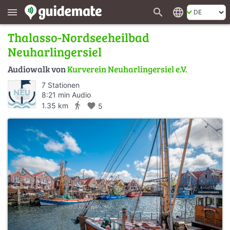
search
language
menu
Thalasso-Nordseeheilbad
Neuharlingersiel
Audiowalk von
Kurverein Neuharlingersiel e.V.
7 Stationen
8:21 min Audio
directions_walk
1.35 km
favorite
5