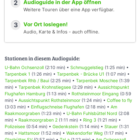
2
Audioguide in der App öffnen
Weitere Touren über eine App verfügbar.
3
Vor Ort loslegen!
Audio, Karte & Infos - auch offline.
Stationen in diesem Audioguide:
U-Bahn Ochsenzoll
(2:10 min) •
Schmuggelstieg
(1:25 min) •
Tarpenbek 1
(1:26 min) •
Tarpenbek - Brücke U1
(1:07 min) •
Tarpenbek Rhb / Baui
(2:25 min) •
Tarpenbek Moschee
(1:39
min) •
Tarpenbek Krohnstiegsee
(2:29 min) •
Aussichtspunkt
Flughafen Hamburg
(1:13 min) •
Rothsteinmoor Eingang
(0:59
min) •
Aussichtspunkt Rothsteinmoor
(1:24 min) •
Coffee to fly
(3:03 min) •
Einflugschneise Flughafen
(2:18 min) •
Am
Raakmoorgraben
(1:23 min) •
U-Bahn Fuhlsbüttel Nord
(2:08
min) •
Raakmoorgraben 2
(1:11 min) •
Ring 3
(1:21 min) •
Polizeisee
(0:54 min) •
Gedenkstein
(1:14 min) •
Stauer
(1:31
min) •
Hattsmoor
(1:52 min) •
Wakendorfer Weg
(1:17 min) •
Glashütter SV
(0:57 min) •
TaLa
(1:12 min) •
Am Ochsenzoll