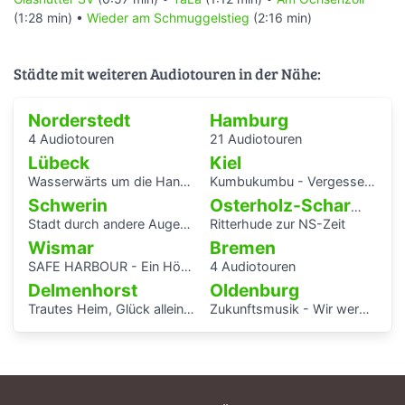
(1:28 min) •
Wieder am Schmuggelstieg
(2:16 min)
Städte mit weiteren Audiotouren in der Nähe:
Norderstedt
Hamburg
4 Audiotouren
21 Audiotouren
Lübeck
Kiel
Wasserwärts um die Hansestadt Lübek herum
Kumbukumbu - Vergessenen Stimmen auf der Spur
Schwerin
Osterholz-Scharmbeck
Stadt durch andere Augen - Schwerin Dreesch
Ritterhude zur NS-Zeit
Wismar
Bremen
SAFE HARBOUR - Ein Hörspaziergang über Migrationsgeschichte
4 Audiotouren
Delmenhorst
Oldenburg
Trautes Heim, Glück allein - interaktiver Audiowalk zum Einfamilienhaus von Katrin Bretschneider &Company
Zukunftsmusik - Wir werden uns erinnert haben.