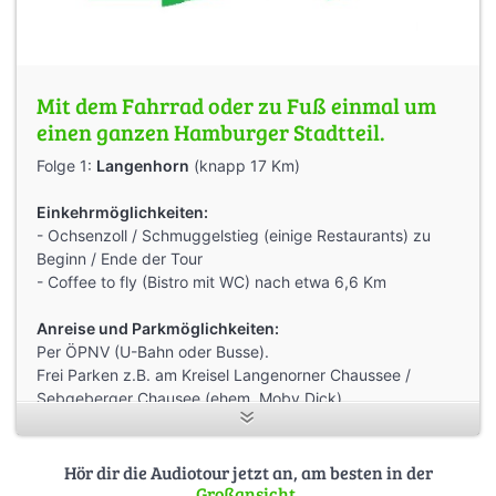
Mit dem Fahrrad oder zu Fuß einmal um
einen ganzen Hamburger Stadtteil.
Folge 1:
Langenhorn
(knapp 17 Km)
Einkehrmöglichkeiten:
- Ochsenzoll / Schmuggelstieg (einige Restaurants) zu
Beginn / Ende der Tour
- Coffee to fly (Bistro mit WC) nach etwa 6,6 Km
Anreise und Parkmöglichkeiten:
Per ÖPNV (U-Bahn oder Busse).
Frei Parken z.B. am Kreisel Langenorner Chaussee /
Sebgeberger Chausee (ehem. Moby Dick)
Abbruch nach ca. 9 Km möglich (U1- Fuhlsbüttel-Nord)
Hör dir die Audiotour jetzt an, am besten in der
Großansicht
.