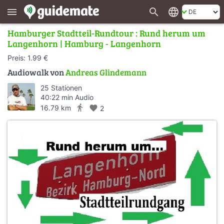
search
language
menu
Hamburger Stadtteil-Rundtour : Rund herum um
Langenhorn | Hamburg - Langenhorn
Preis: 1.99 €
Audiowalk von
Andreas Glindemann
25 Stationen
40:22 min Audio
directions_walk
16.79 km
favorite
2