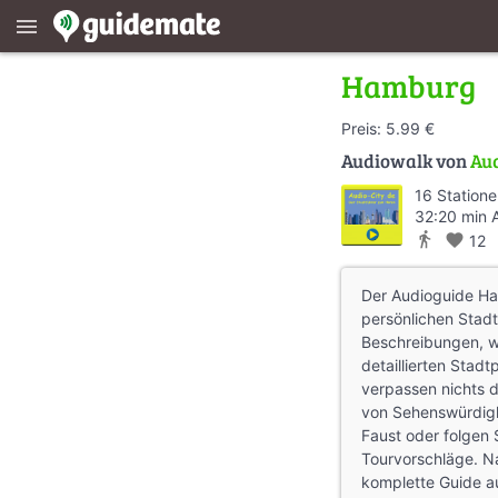
menu
Hamburg
Preis: 5.99 €
Audiowalk von
Aud
16 Station
32:20 min 
directions_walk
favorite
12
Der Audioguide Ham
persönlichen Stadt
Beschreibungen, 
detaillierten Stad
verpassen nichts 
von Sehenswürdigk
Faust oder folgen 
Tourvorschläge. Na
komplette Guide a