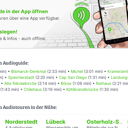
e in der App öffnen
uren über eine App verfügbar.
oslegen!
 & Infos - auch offline.
m Audioguide:
min) •
Bismarck-Denkmal
(2:33 min) •
Michel
(3:01 min) •
Krameramt
n) •
Speicherstadt
(2:20 min) •
Cap San Diego
(1:31 min) •
Landung
) •
Alte Nikolaikirche
(2:14 min) •
Börse
(1:06 min) •
Rathaus
(2:21 mi
(1:43 min) •
Chilehaus
(3:19 min) •
Köhlbrandbrücke
(1:30 min)
n Audiotouren in der Nähe:
Norderstedt
Lübeck
Osterholz-Scharmbeck
4 Audiotouren
Wasserwärts um die Hansestadt Lübek herum
Ritterhude zur NS-Zeit