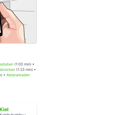
sstuben
(1:00 min) •
sbrücken
(1:23 min) •
n) •
Alsterarkaden
Kiel
Kumbukumbu - Vergessenen Stimmen auf der Spur