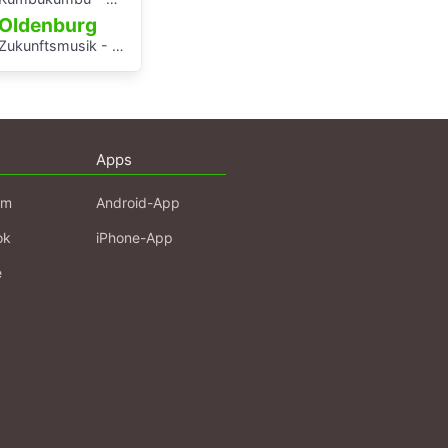
Oldenburg
Zukunftsmusik - Wir werden uns erinnert haben.
Apps
am
Android-App
ok
iPhone-App
e