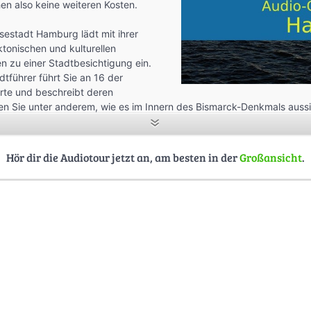
n also keine weiteren Kosten.
sestadt Hamburg lädt mit ihrer
ktonischen und kulturellen
 zu einer Stadtbesichtigung ein.
dtführer führt Sie an 16 der
rte und beschreibt deren
en Sie unter anderem, wie es im Innern des Bismarck-Denkmals aussi
uft im Rathaus sorgt.
Hör dir die Audiotour jetzt an, am besten in der
Großansicht
.
R
tion
ity.de
uide-app.biz
uide-produktion.com
ook.com/Audio.City.MP3.Audioguide.Download