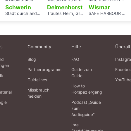
Schwerin
Delmenhorst
Wismar
Stadt durch andere Augen - Schwerin Dreesch
Trautes Heim, Glück allein - interaktiver Audiowalk zum Einfamilienhaus von Katrin Bretschneider &Company
SAFE HARBOUR - Ein Hörspaziergang über Migrationsgeschichte
ns
Community
Hilfe
Überall
nd
Blog
FAQ
Instagr
ngen
Partnerprogramm
Guide zum
Facebo
lk-
Guide
Guidelines
YouTub
How to
Missbrauch
terial
Hörspaziergang
melden
ogie
Podcast „Guide
zum
Audioguide“
Ihre
Stadtführung als