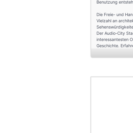
Benutzung entstehe
Die Freie- und Han
Vielzahl an archite
Sehenswürdigkeiten
Der Audio-City Sta
interessantesten O
Geschichte. Erfahr
Brunnen für Frischl
Audio-City
Lüke & Andres Gb
Audioguide Produk
Web
http://www.audio-c
http://www.audiog
http://www.audiog
Facebook
http://www.faceb