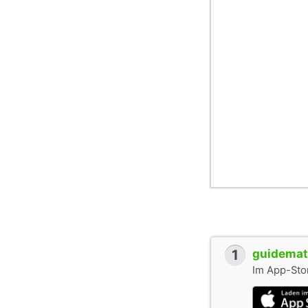
1
guidemate
Im App-Stor