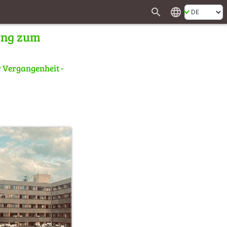
search
language
gang zum
 Vergangenheit -