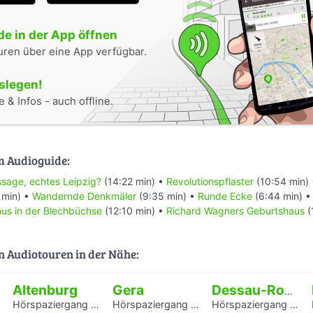
e in der App öffnen
uren über eine App verfügbar.
oslegen!
 & Infos - auch offline.
m Audioguide:
ssage, echtes Leipzig?
(14:22 min) •
Revolutionspflaster
(10:54 min)
 min) •
Wandernde Denkmäler
(9:35 min) •
Runde Ecke
(6:44 min) 
mus in der Blechbüchse
(12:10 min) •
Richard Wagners Geburtshaus
(
n Audiotouren in der Nähe:
Altenburg
Gera
Dessau-Roßlau
Hörspaziergang Jüdische Geschichte in Altenburg
Hörspaziergang Jüdisches Leben und jüdische Geschichte in Gera
Hörspaziergang rund um die Laubenganghäuser der Bauhaussiedlung Törten