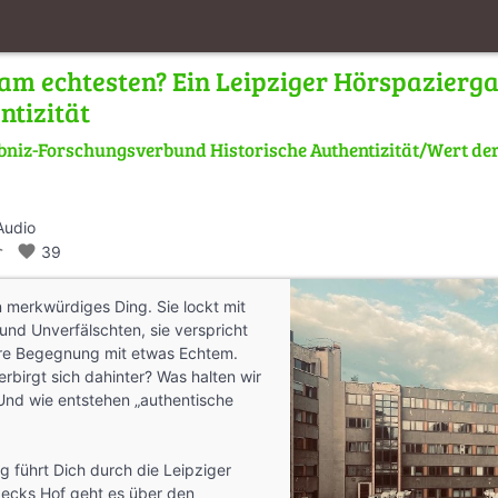
, am echtesten? Ein Leipziger Hörspazier
tizität
bniz-Forschungsverbund Historische Authentizität/Wert der
Audio
_walk
favorite
39
in merkwürdiges Ding. Sie lockt mit
und Unverfälschten, sie verspricht
are Begegnung mit etwas Echtem.
birgt sich dahinter? Was halten wir
Und wie entstehen „authentische
 führt Dich durch die Leipziger
pecks Hof geht es über den