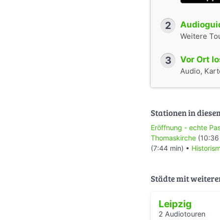
2
Audioguid
Weitere To
3
Vor Ort l
Audio, Karte
Stationen in diese
Eröffnung - echte Pa
Thomaskirche
(10:36
(7:44 min) •
Historis
Städte mit weitere
Leipzig
2 Audiotouren