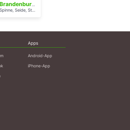
Brandenburg an der Havel
Spinne, Seide, Stahl – Arbeit und Kunst in Brandenburg.
Apps
am
Android-App
ok
iPhone-App
e