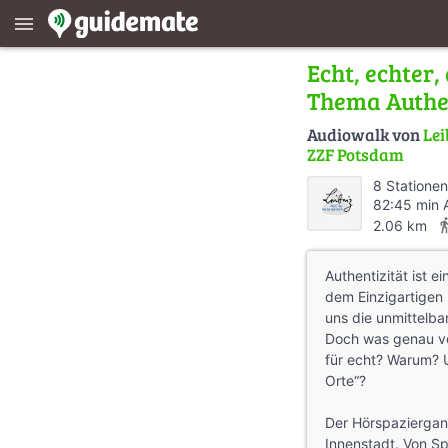
menu
Echt, echter
Thema Authen
Audiowalk von
Lei
ZZF Potsdam
8 Stationen
82:45 min 
directions
2.06 km
Authentizität ist e
dem Einzigartigen 
uns die unmittelb
Doch was genau ver
für echt? Warum? 
Orte“?
Der Hörspaziergang
Innenstadt. Von S