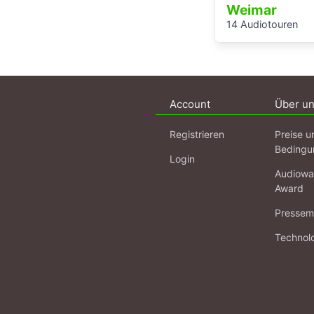
Weimar
14 Audiotouren
Account
Über u
Registrieren
Preise u
Bedingu
Login
Audiowa
Award
Pressema
Technol