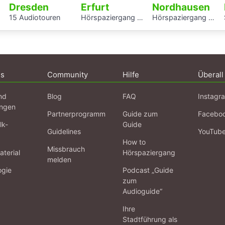
Dresden
Erfurt
Nordhausen
15 Audiotouren
Hörspaziergang mit Rabbiner Alexander Nachama in Erfurt
Hörspaziergang Jüdische Geschichte in Nordhausen
ns
Community
Hilfe
Überall
nd
Blog
FAQ
Instagr
ngen
Partnerprogramm
Guide zum
Facebo
lk-
Guide
Guidelines
YouTub
How to
Missbrauch
terial
Hörspaziergang
melden
ogie
Podcast „Guide
zum
Audioguide“
Ihre
Stadtführung als