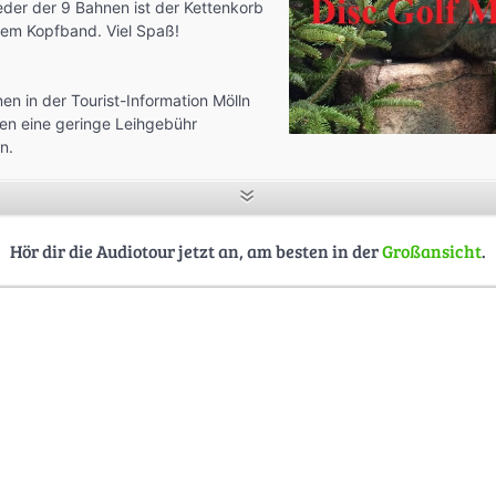
jeder der 9 Bahnen ist der Kettenkorb
bem Kopfband. Viel Spaß!
n in der Tourist-Information Mölln
en eine geringe Leihgebühr
n.
 eine Tasche mit 2 Scheiben, Kugelschreiber und Scorecard liegt bei
weitere Disc kann gegen 2,50 € ausgeliehen werden. Es wird eine Ka
ei Verlust einer Scheibe muss diese ersetzt werden.
Hör dir die Audiotour jetzt an, am besten in der
Großansicht
.
nd Spielregeln online unter:
https://www.moelln-tourismus.de/poi/dis