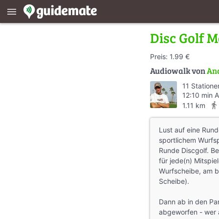
menu
Disc Golf M
Preis: 1.99 €
Audiowalk von
An
11 Statione
12:10 min 
directions_walk
1.11 km
Lust auf eine Run
sportlichem Wurfsp
Runde Discgolf. B
für jede(n) Mitspie
Wurfscheibe, am be
Scheibe).
Dann ab in den P
abgeworfen - wer 