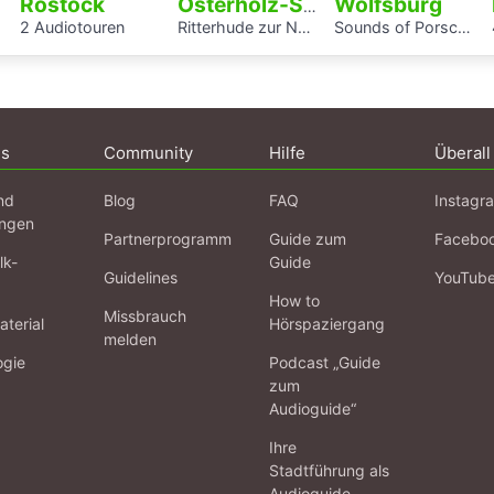
Rostock
Wolfsburg
Osterholz-Scharmbeck
2 Audiotouren
Ritterhude zur NS-Zeit
Sounds of Porschestraße
ns
Community
Hilfe
Überall
nd
Blog
FAQ
Instagr
ngen
Partnerprogramm
Guide zum
Facebo
lk-
Guide
Guidelines
YouTub
How to
Missbrauch
terial
Hörspaziergang
melden
ogie
Podcast „Guide
zum
Audioguide“
Ihre
Stadtführung als
Audioguide