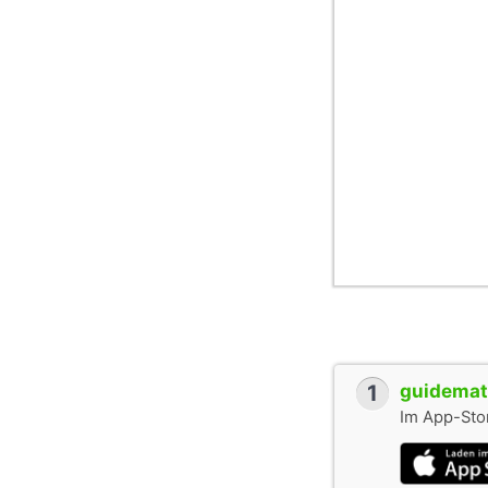
1
guidemate
Im App-Stor