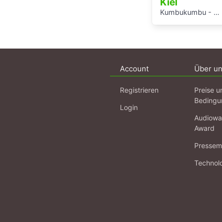
Kiel
Kumbukumbu - Vergessenen Stimmen auf der Spur
Account
Über u
Registrieren
Preise u
Bedingu
Login
Audiowa
Award
Pressema
Technol