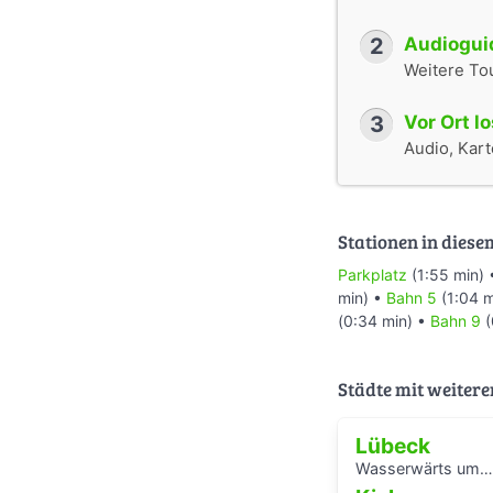
2
Audioguid
Weitere To
3
Vor Ort l
Audio, Karte
Stationen in diese
Parkplatz
(1:55 min)
min) •
Bahn 5
(1:04 m
(0:34 min) •
Bahn 9
(
Städte mit weitere
Lübeck
Wasserwärts um die Hansestadt Lübek herum