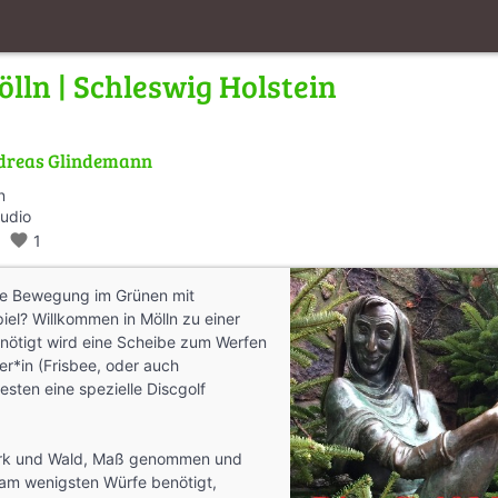
ölln | Schleswig Holstein
dreas Glindemann
n
Audio
favorite
1
de Bewegung im Grünen mit
iel? Willkommen in Mölln zu einer
enötigt wird eine Scheibe zum Werfen
ler*in (Frisbee, oder auch
sten eine spezielle Discgolf
ark und Wald, Maß genommen und
am wenigsten Würfe benötigt,