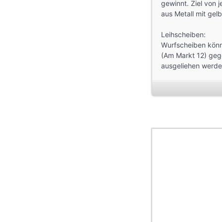
gewinnt. Ziel von 
aus Metall mit gel
Leihscheiben:
Wurfscheiben könne
(Am Markt 12) geg
ausgeliehen werde
Die Leihgebühr für
Tagesmiete - jede 
20 Euro erhoben. B
Weitere Hinweise u