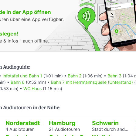
e in der App öffnen
uren über eine App verfügbar.
oslegen!
 & Infos - auch offline.
m Audioguide:
 •
Infotafel und Bahn 1
(1:01 min) •
Bahn 2
(1:06 min) •
Bahn 3
(1:04 
in) •
Bahn 6
(0:52 min) •
Bahn 7 mit Herrmannsquelle (Unterstand)
(
0:53 min) •
WC Haus
(1:15 min)
n Audiotouren in der Nähe:
Norderstedt
Hamburg
Schwerin
4 Audiotouren
21 Audiotouren
Stadt durch andere Augen - Schwerin Dreesch