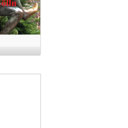
 5,00 €
ution in Höhe von
c-golf