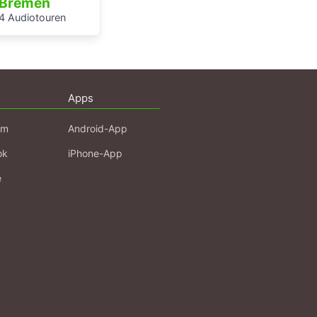
Bremen
4 Audiotouren
Apps
am
Android-App
ok
iPhone-App
e