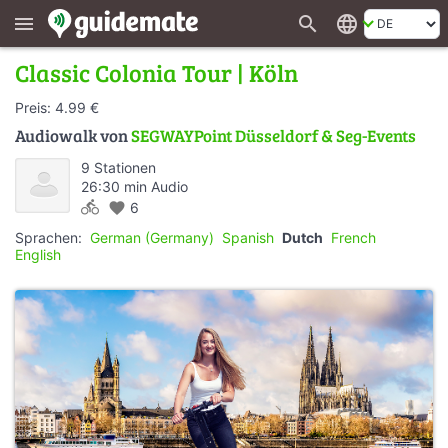
search
language
menu
Classic Colonia Tour | Köln
Preis: 4.99 €
Audiowalk von
SEGWAYPoint Düsseldorf & Seg-Events
9 Stationen
26:30 min Audio
directions_bike
favorite
6
Sprachen:
German (Germany)
Spanish
Dutch
French
English