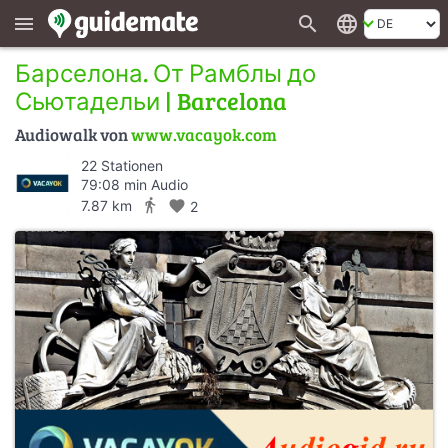
search
language
menu
Барселона. От Рамблы до
Сьютадельи | Barcelona
Audiowalk von
www.vacayok.com
22 Stationen
79:08 min Audio
directions_walk
7.87 km
favorite
2