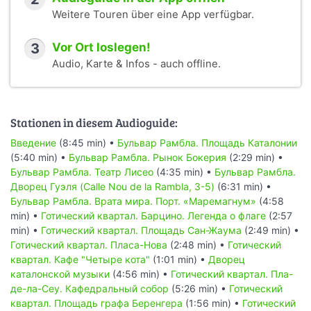
band Los Sobrinos.
Weitere Touren über eine App verfügbar.
Cover photo:
3
Vor Ort loslegen!
1.
La Rambla
by
Jaume Meneses
(CC BY-SA 2.0)
Audio, Karte & Infos - auch offline.
2.
Like a kid in a candy store..
by
Irene Grassi
(CC BY-SA
2.0)
Stationen in diesem Audioguide:
Введение
(8:45 min) •
Бульвар Рамбла. Площадь Каталонии
(5:40 min) •
Бульвар Рамбла. Рынок Бокерия
(2:29 min) •
Бульвар Рамбла. Театр Лисео
(4:35 min) •
Бульвар Рамбла.
Дворец Гуэля (Calle Nou de la Rambla, 3-5)
(6:31 min) •
Бульвар Рамбла. Врата мира. Порт. «Маремагнум»
(4:58
min) •
Готический квартал. Барцино. Легенда о флаге
(2:57
min) •
Готический квартал. Площадь Сан-Жаума
(2:49 min) •
Готический квартал. Пласа-Нова
(2:48 min) •
Готический
квартал. Кафе "Четыре кота"
(1:01 min) •
Дворец
каталонской музыки
(4:56 min) •
Готический квартал. Пла-
де-ла-Сеу. Кафедральный собор
(5:26 min) •
Готический
квартал. Площадь графа Беренгера
(1:56 min) •
Готический