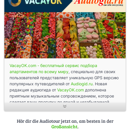
VacayOK.com - бесплатный сервис подбора
апартаментов по всему миру
, специально для своих
пользователей представляет уникальную GPS версию
популярных путеводителей от
Audiogid.ru
. Новая
редакция аудиогида от
VacayOK.com
дополнена
приятным музыкальным сопровождением, которое
сделает вашу прогулку по яркой и незабываемой
Барселоне еще увлекательнее.
Барселона. Сказочный город. Город, достойный быть
Hör dir die Audiotour jetzt an, am besten in der
Großansicht
.
столицей не только Каталонии, но и всей Испании.