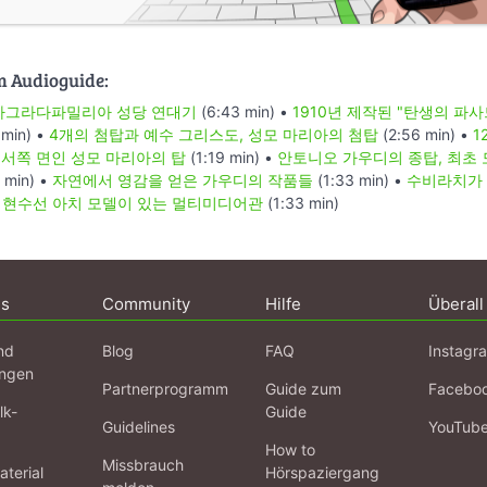
m Audioguide:
사그라다파밀리아 성당 연대기
(6:43 min) •
1910년 제작된 "탄생의 파사
 min) •
4개의 첨탑과 예수 그리스도, 성모 마리아의 첨탑
(2:56 min) •
1
서쪽 면인 성모 마리아의 탑
(1:19 min) •
안토니오 가우디의 종탑, 최초
 min) •
자연에서 영감을 얻은 가우디의 작품들
(1:33 min) •
수비라치가 
•
현수선 아치 모델이 있는 멀티미디어관
(1:33 min)
ns
Community
Hilfe
Überall
nd
Blog
FAQ
Instagr
ngen
Partnerprogramm
Guide zum
Facebo
lk-
Guide
Guidelines
YouTub
How to
Missbrauch
terial
Hörspaziergang