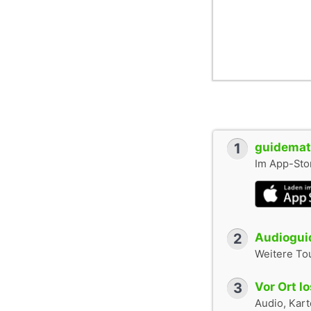
1
guidemate
Im App-Stor
2
Audioguid
Weitere To
3
Vor Ort l
Audio, Karte