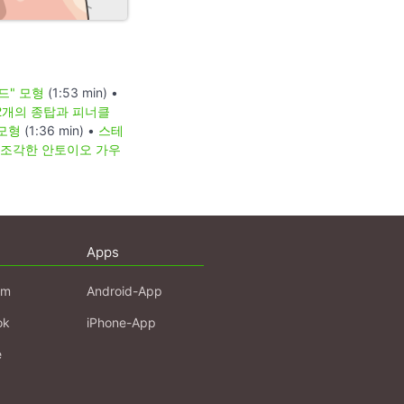
드" 모형
(1:53 min) •
2개의 종탑과 피너클
 모형
(1:36 min) •
스테
조각한 안토이오 가우
Apps
am
Android-App
ok
iPhone-App
e