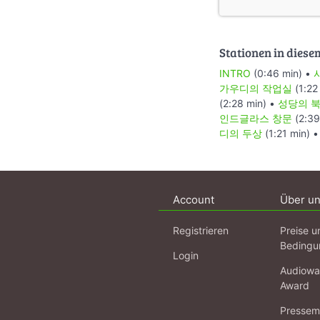
Stationen in diese
INTRO
(0:46 min) •
가우디의 작업실
(1:22
(2:28 min) •
성당의 북
인드글라스 창문
(2:39
디의 두상
(1:21 min) 
Account
Über u
Registrieren
Preise u
Bedingu
Login
Audiowa
Award
Pressema