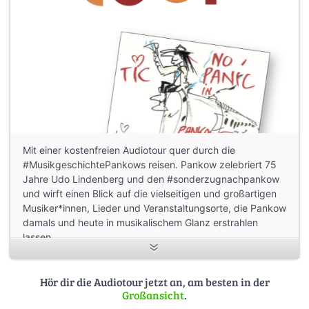
Mit einer kostenfreien Audiotour quer durch die
#MusikgeschichtePankows reisen. Pankow zelebriert 75
Jahre Udo Lindenberg und den #sonderzugnachpankow
und wirft einen Blick auf die vielseitigen und großartigen
Musiker*innen, Lieder und Veranstaltungsorte, die Pankow
damals und heute in musikalischem Glanz erstrahlen
lassen.
Bei der „Pankow Music Tour“ werden insgesamt 15
Stationen in Pankow, Prenzlauer Berg und Weißensee
Hör dir die Audiotour jetzt an, am besten in der
Großansicht
.
durch musikalische Anekdoten, persönliche Erlebnisse,