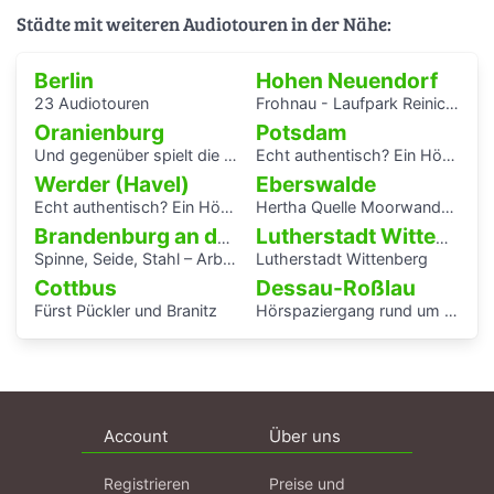
Städte mit weiteren Audiotouren in der Nähe:
Berlin
Hohen Neuendorf
23 Audiotouren
Frohnau - Laufpark Reinickendorf
Oranienburg
Potsdam
Und gegenüber spielt die Blaskapelle
Echt authentisch? Ein Hörspaziergang durch Potsdams Mitte
Werder (Havel)
Eberswalde
Echt authentisch? Ein Hörspaziergang durch Potsdams Mitte
Hertha Quelle Moorwanderung
Brandenburg an der Havel
Lutherstadt Wittenberg
Spinne, Seide, Stahl – Arbeit und Kunst in Brandenburg.
Lutherstadt Wittenberg
Cottbus
Dessau-Roßlau
Fürst Pückler und Branitz
Hörspaziergang rund um die Laubenganghäuser der Bauhaussiedlung Törten
Account
Über uns
Registrieren
Preise und