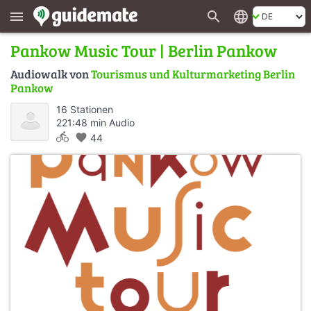
search
language
menu
Pankow Music Tour | Berlin Pankow
Audiowalk von
Tourismus und Kulturmarketing Berlin
Pankow
16 Stationen
221:48 min Audio
directions_bike
favorite
44