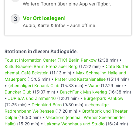
Weitere Touren über eine App verfügbar.
3
Vor Ort loslegen!
Audio, Karte & Infos - auch offline.
Stationen in diesem Audioguide:
Tourist Information Center (TIC) Berlin Pankow
(2:38 min) •
KulturBrauerei Berlin Prenzlauer Berg
(17:22 min) •
Café Butter
ehemal. Café Eckstein
(11:13 min) •
Max Schmeling Halle und
Mauerpark
(15:05 min) •
Prater und Kastanienallee
(15:14 min)
•
(ehemaliger) Knaack Club
(15:33 min) •
Wabe
(12:29 min) •
Duncker Club
(15:37 min) •
BuschFunk Musikverlag
(16:38 min)
•
JUP e.V. und Zimmer 16
(12:01 min) •
Bürgerpark Pankow
(12:25 min) •
Deichkind Büro
(9:30 min) •
ehemalige
Radrennbahn Weißensee
(17:20 min) •
Brotfabrik und Theater
Delphi
(16:50 min) •
Velodrom (ehemal. Werner Seelenbinder
Halle)
(15:29 min) •
Lakomy Wohnhaus und Studio
(16:24 min)